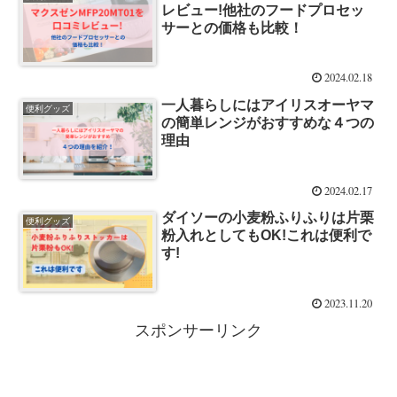
レビュー!他社のフードプロセッ
サーとの価格も比較！
2024.02.18
一人暮らしにはアイリスオーヤマ
便利グッズ
の簡単レンジがおすすめな４つの
理由
2024.02.17
ダイソーの小麦粉ふりふりは片栗
便利グッズ
粉入れとしてもOK!これは便利で
す!
2023.11.20
スポンサーリンク