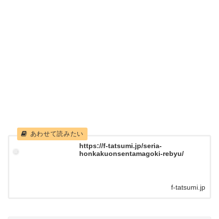
https://f-tatsumi.jp/seria-
honkakuonsentamagoki-rebyu/
f-tatsumi.jp