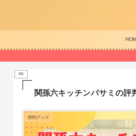
HO
PR
関孫六キッチンバサミの評
便利グッズ