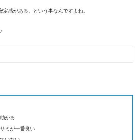
安定感がある、という事なんですよね。
♪
て助かる
ハサミが一番良い
っていない